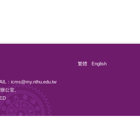
繁體
English
AIL：
icms@my.nthu.edu.tw
所辦公室。
VED